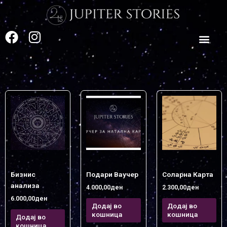
Skip
to
content
F
I
a
n
c
s
e
t
b
a
o
g
o
r
k
a
m
Бизнис
Подари Ваучер
Соларна Карта
анализа
4.000,00
ден
2.300,00
ден
6.000,00
ден
Додај во
Додај во
кошница
кошница
Додај во
кошница