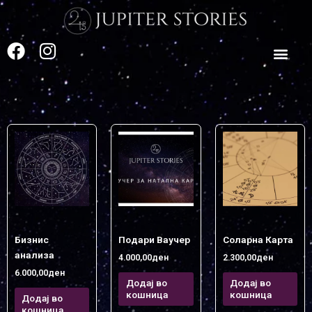
Skip
to
content
F
I
a
n
c
s
e
t
b
a
o
g
o
r
k
a
m
Бизнис
Подари Ваучер
Соларна Карта
анализа
4.000,00
ден
2.300,00
ден
6.000,00
ден
Додај во
Додај во
кошница
кошница
Додај во
кошница