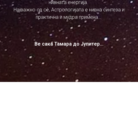
нивната енергија.
Најважно од сѐ, Астрологијата е нивна синтеза и
практична и мудра примена…
Ве сака Тамара до Јупитер…
Политика на приватност
Политика за достава на услуги