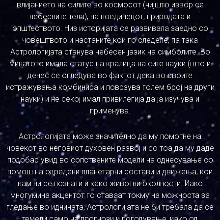
влијанието на силите во космосот (чијшто извор се
небесните тела), на поединецот, природата и
општеството. Низ историјата се развивала заедно со
човештвото и настаните кои го следеле, па така
Астрологијата станува небесен јазик на симболите. Во
минатото имала статус на кралица на сите науки (што и
денес се огледува во фактот дека во своите
истражувања комбинира и поврзува голем број на други
науки) и не секој имал привилегија да ја изучува и
применува.
Астрологијата може значително да му помогне на
човекот во неговиот духовен развој и со тоа да му даде
подобар увид во сопствените модели на однесување со
помош на одредени планетарни состави и движења, кои
нам ни се познати и како животни околности. Иако
многумина акцентот го ставаат токму на можноста за
гледање во иднината, Астрологијата не би требала да се
темели само на прогнози и погодување, иако од