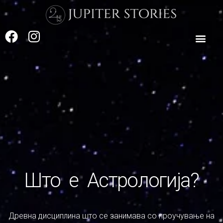
Skip
to
content
F
I
a
n
c
s
e
t
b
a
o
g
o
r
k
a
m
Што е Астрологија?
Древна дисциплина што се занимава со проучување на