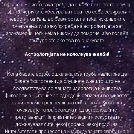
полесен. Но исто така треба да знаете дека во тој случај
фаталистичките убедувања носат со себе сериозен
недостиг од увид во реалноста, па така, искривените
очекувања или злоупотреба на астрологијата за
злонамерни цели нема никому да помогне, и во голема
заблуда сте ако тоа го очекувате.
Астрологијата не исполнува желби!
Кога барате астролошка анализа треба навистина да
бидете подготвени да слушнете и нешто што не
соодветствува со вашата идеологија и животна
филозофија. Сите ние за одредени сегменти во животот
замижуваме пред реалната слика, но не може да
очекувате таква реакција и од астролошките
претставници. Непријатните лекции и искуства ги
доживуваат сите, некој порано, некој подоцна.
Интензитетот и процесот на индивидуалната еволуција е