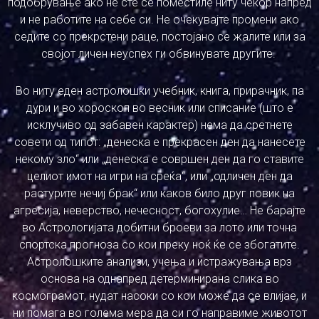
подобрување ако не сте се поместиле ниту чекор напред
и не работите на себе си. Не очекувајте промени ако
седите со прекрстени раце, постојано се жалите или за
својот личен неуспех ги обвинувате другите.
Во ниту еден астролошки учебник, книга, прирачник, па
дури и во хороскоп во весник или списание (што е
исклучиво од забавен карактер) нема да сретнете
совети од типот: „денеска е прекрасен ден да нанесете
некому зло“ или „денеска е совршен ден да го ставите
целиот имот на игри на среќа“, или „одличен ден да
растурите нечиј брак“ или каков било друг повик на
агресија, неверство, нечесност, богохулие… Не барајте
во Астрологијата добитни броеви за лото или точна
спортска прогноза со кои преку ноќ ќе се збогатите.
Астролошките анализи, учења и истражувања врз
основа на однапред детерминирана слика во
космограмот, нудат насоки со кои може да се влијае, и
ни помага во голема мера да си го направиме животот