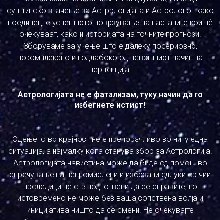
суштинско значење за Астрологијата и Астрологот како
поединец, е успешното поврзување на настаните кои нѐ
очекуваат, како и историјата на точните прогнози.
Зборуваме за учење што е далеку посериозно,
покомплексно и подлабоко од површниот начин на
перцепција.
Астрологијата не е фатализам, туку начин да го
избегнете истиот!
Одењето во крајност не е препорачливо во ниту една
ситуација, а најмалку кога станува збор за Астрологија.
Астрологијата навистина може да биде од помош во
спречување на непромислени и избрзани одлуки со чии
последици не сте подготвени да се справите, но
истовремено не може без ваша сопствена волја и
иницијатива ништо да се смени. Не очекувајте