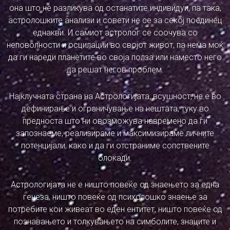
она што нѐ разликува од останатите индивидуи, па така,
астролошките анализи и совети не се за секој поединец
еднакви. И самиот астролог се соочува со
неповолности и осцилации во својот живот, па нема моќ
да ги нареди планетите во своја полза или наместо него
да решат негов проблем.
Најклучната страна на Астрологијата, всушност, не е во
дефинирање и ограничување на нештата, туку во
предноста што ни овозможува навремено да ги
запознаеме, реализираме и максимизираме личните
потенцијали, како и да ги отстраниме сопствените
блокади.
Астрологијата не е ништо повеќе од знаењето за една
генеза, ништо повеќе од психолошко знаење за
потребите кои живеат во еден ентитет, ништо повеќе од
познавањето и толкувањето на симболите, знаците и