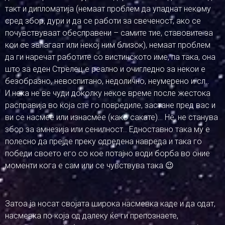
такт и дипломатија (немаат проблем да упаднат некому
сред збор, дури и да се работи за свеченост, ако се
почувствуваат обесправени – самите тие, ставовите за
кои се залагаат или некој ним близок), немаат проблем
да ги наречат работите со вистинското име, па така, она
што за еден Стрелец е реално и очигледно за некои е
безобразно, невоспитано, недолично, неумерено и сл..
И нека не ве чуди доколку некое време после жестока
расправија во која сте го повредиле, застане пред вас и
ви се насмее или изнасмее (како сакате)… Не, не станува
збор за амнезија или сенилност.. Едноставно така му е
полесно да прејде преку одредена навреда и така го
победи своето его со кое потајно води борба во оние
моменти кога е сам или се чувствува така 😉
Затоа ја носат својата широка насмевка каде и да одат,
насмевка по која од далеку ќе ги препознаете,