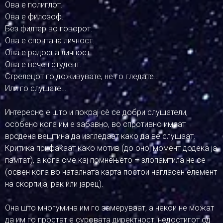
Ова е полиглот.
Ова е филозоф.
Без филтер во говорот.
Ова е спонтана личност.
Ова е радосна личност.
Ова е вечен студент.
Стрелецот го доживувате, не го гледате…
Или го слушате…
Интересно е што и покрај сè се добри слушатели,
особено кога им е забавно, во спротивно имаат
вродена вештина да изгледаат како да ве слушаат.
Критика прифаќаат како мотив (до оној момент додека ја
памтат), а кога сме кај помнењето – злопамтила не се
(освен кога во наталната карта постои нагласен елемент
на скорпија, рак или јарец).
Она што многумина им го замеруваат, а некои не можат
да им го простат е суровата директност, недостигот од