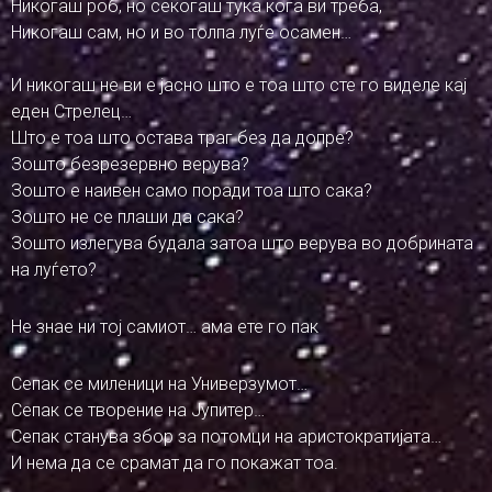
Никогаш роб, но секогаш тука кога ви треба,
Никогаш сам, но и во толпа луѓе осамен…
И никогаш не ви е јасно што е тоа што сте го виделе кај
еден Стрелец…
Што е тоа што остава траг без да допре?
Зошто безрезервно верува?
Зошто е наивен само поради тоа што сака?
Зошто не се плаши да сака?
Зошто излегува будала затоа што верува во добрината
на луѓето?
Не знае ни тој самиот… ама ете го пак
Сепак се миленици на Универзумот…
Сепак се творение на Јупитер…
Сепак станува збор за потомци на аристократијата…
И нема да се срамат да го покажат тоа.