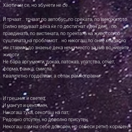
Хаотични се, но збунети не се…
И трчаат… трчаат по автобус, по среќата, по виножитото
(силно веруваат дека ќе го достигнат еден ден)… по
правдината, по вистината, по поентата на животот, по
суштината на проблемот… но никогаш по оние кои јасно
им ставиле до знаење дека нема место за нив во нивните
животи…
Не бара аргументи, доказ, патоказ, упатства, отчет,
форма, рамка, смисла…
Квалитетно горделиви, а сепак рамноправни…
И грешник и светец,
И мангуп и џентлмен,
Никогаш тука, секогаш на пат,
Редовно отсутен, но доволно присутен,
Некогаш сам на себе доволен, но себеси ретко корисен,