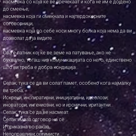
насмевка со која ќе ве пречекаат и кога не им е дојдено
до смеење,
насмевка која ги омекнала и најтврдокорните
соговорници,
насмевка која во себе носи многу болка која нема да ви
дозволат да ја видите…
Ова е патник кој ќе ве земе на патување, ако не
буквално, тогаш низ комуникацијата со него, единствено
што ви треба е добра кондиција…
Сепак, тука се да ви солат памет, особено кога најмалку
ви треба,
Искрени, инспиративни, иницијативни, идеолози,
иноватори, ингениозни, но и иронични, иритантни…
Сепак, тука се да ве насмеат.
Сепак имаат одговор на сè.
И приказна во ракав…
Непоправливи оптимисти…