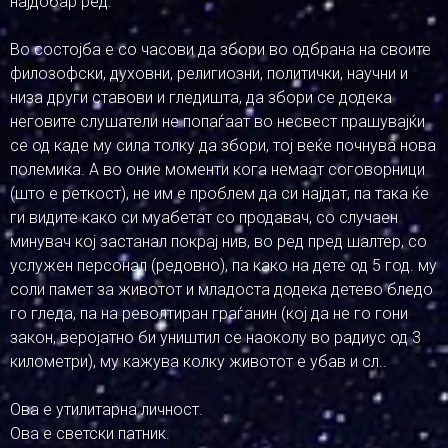
најдобар ред.
Во состојба е со часови да збори во одбрана на своите
филозофски, духовни, религиозни, политички, научни и
низа други ставови и гледишта, да збори се додека
неговите слушатели не попаѓаат во несвест прашувајќи
се од каде му сила толку да збори, тој веќе почнува нова
полемика. А во оние моменти кога немаат соговорници
(што е реткост), не им е проблем да си најдат, па така ќе
ги видите како си муабетат со продавач, со случаен
минувач кој застанал покрај нив, во ред пред шалтер, со
услужен персонал (редовно), па како на дете од 5 год. му
соли памет за животот и младоста додека детево бледо
го гледа, па на револтиран граѓанин (кој да не го гони
закон, веројатно би уништил се наоколу во радиус од 3
километри), му кажува колку животот е убав и сл..
Ова е утилитарна личност.
Ова е светски патник.