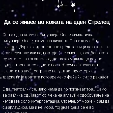
Да се живее во кожата на еден Стрелец
Ова е една комична ситуација. Ова е симпатична
ситуација. Ова е насмеана личност. Ова е комична
личност. Дури и интровертните представници на овој знак
(кои верувале или не, постојат) се смешни, особено кога
се лутат – па тогаш изгледаат како мали деца кои во
лутина тропаат со едната нога, отсечно ја подигаат
главата во вис, театрално напуштаат просторија,
трескајќи ја вратата истовремено фаќајќи си го ракавот..
Е да, театрални се, иако нема да го признаат тоа… Само
за разлика од Лавот кој чека на аплауз и одобрување на
неговата соло-интерпретација, Стрелецот може и сам да
си аплаудира, ма и не мора, тој знае дека сè е во