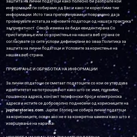
заштита на лични податоци како полесно би разбрале кои
информации ги собираме од Вас и како ги користиме тие
информации. Исто така препорачуваме и повремено да ја
проверувате истата за најновите податоци од нашата практика
за приватност. Секоја измена ќе биде евидентирана.Со
пристaпување или со користење на нашата веб страна се
согласувате со сите услови дефинирани во оваа Политика за
заштитa на лични податоци и Условите за користење на
нашата веб страна.
ПРИБИРАЊЕ И ОБРАБОТКА НА ИНФОРМАЦИИ
За лични податоци се сметаат податоците со кои се утврдува
идентитетот на потрошувачот како што се: име, презиме,
поштенска адреса, контакт телефонски број и електронска
адреса и истите се доброволно поднесени од корисниците нa
jupiterstories.com
. Jupiter Stories не собира лични податоци
за корисниците, освен ако не е за конкретна намена како што е
извршување на нарачка.