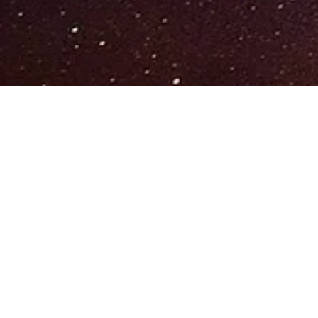
Политика на приватност
Политика за достава на услуги
Политика за поврат на средства
© 2025 by Jupiter Stories | Текстовите се предмет на авторско право на Jupiter Stories
Забрането користење и копирање во делови или во целост без дозвола или наведување на
авторот