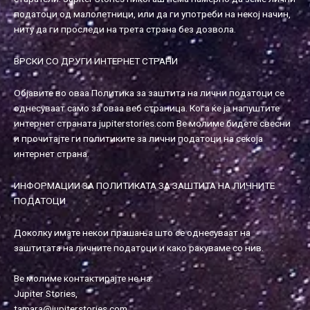
податоци од малолетници, или да ги употреби на некој начин,
ниту да ги проследи на трета страна без дозвола.
ВРСКИ СО ДРУГИ ИНТЕРНЕТ СТРАНИ
Објавите во оваа Политика за заштита на лични податоци се
однесуваат само за оваа веб страница. Кога ќе ја напуштите
интернет страната jupiterstories.com Ве молиме бидете свесни
и прочитајте ги политиките за лични податоци на секоја
интернет страна.
ИНФОРМАЦИИ ЗА ПОЛИТИКАТА ЗА ЗАШТИТА НА ЛИЧНИТЕ
ПОДАТОЦИ
Доколку имате некои прашања што се однесуваат на
заштитата на личните податоци и како ракуваме со нив.
Ве молиме контактирајте не на:
Jupiter Stories,
tamara@jupiterstories.com
,