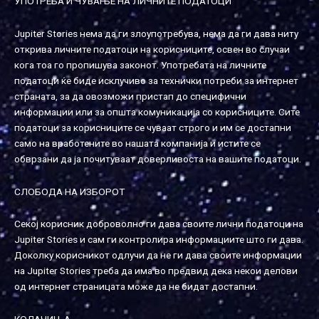
УПОТРЕБА И ЧУВАЊЕ НА ЛИЧНИТЕ ПОДАТОЦИ
Jupiter Stories нема да ги злоупотребува, нема да ги дава ниту
открива личните податоци на корисниците, освен во случаи
кога тоа го пропишува законот. Употребата на личните
податоци ќе биде исклучиво за технички потреби за интернет
страната, за да овозможи пристап до специфични
информации или за општа комуникација со корисниците. Сите
податоци за корисниците се чуваат строго и им се достапни
само на вработените во нашата компанија и истите се
обврзани да ја почитуваат доверливоста на вашите податоци.
СЛОБОДА НА ИЗБОРОТ
Секој корисник доброволно ги дава своите лични податоци на
Jupiter Stories и сам ги контролира информациите што ги дава.
Доколку корисникот одлучи да не ги дава своите информации
на Jupiter Stories треба да има во предвид дека некои делови
од интернет страницата може да не бидат достапни.