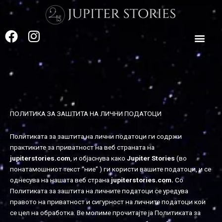
Skip
to
content
F
I
a
n
c
s
e
t
b
a
o
g
o
r
ПОЛИТИКА ЗА ЗАШТИТА НА ЛИЧНИ ПОДАТОЦИ
k
a
m
Политиката за заштита на лични податоци ги содржи
практиките за приватност на веб страната на
jupiterstories.com
, и објаснува како
Jupiter Stories
(во
понатамошниот текст “ние” ) ги користи вашите податоци, и се
однесува на нашата веб страна
jupiterstories.com
.
Со
Политиката за заштита на личните податоци се уредува
правото на приватност и сигурност на личните податоци кои
се цел на обработка. Ве молиме прочитајте ја Политиката за