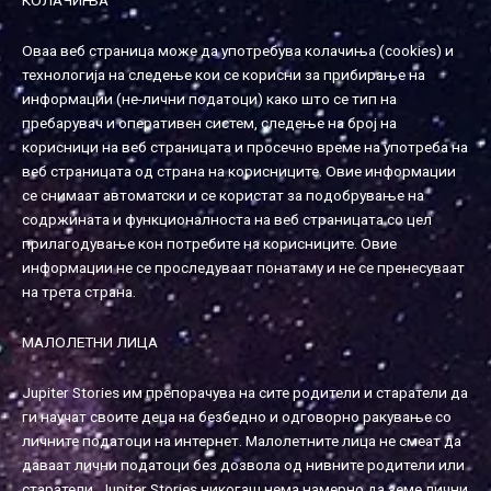
КОЛАЧИЊА
Оваа веб страница може да употребува колачиња (cookies) и
технологија на следење кои се корисни за прибирање на
информации (не-лични податоци) како што се тип на
пребарувач и оперативен систем, следење на број на
корисници на веб страницата и просечно време на употреба на
веб страницата од страна на корисниците. Овие информации
се снимаат автоматски и се користат за подобрување на
содржината и функционалноста на веб страницата со цел
прилагодување кон потребите на корисниците. Овие
информации не се проследуваат понатаму и не се пренесуваат
на трета страна.
МАЛОЛЕТНИ ЛИЦА
Jupiter Stories им препорачува на сите родители и старатели да
ги научат своите деца на безбедно и одговорно ракување со
личните податоци на интернет. Малолетните лица не смеат да
даваат лични податоци без дозвола од нивните родители или
старатели. Jupiter Stories никогаш нема намерно да земе лични