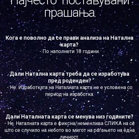
Најчесто поставувани
прашања
Кога е поволно да се прави анализа на Натална
карта?
- По наполнети 18 години.
Дали Натална карта треба да се изработува
пред роденден?
- Не. Изработката на Наталната карта не е условена со
период на изработка.
Дали Наталната карта се менува низ годините?
- Не. Наталната карта е фиксна/неменлива СЛИКА на сѐ
што се случило на небото во мигот на раѓањето на една
личност.