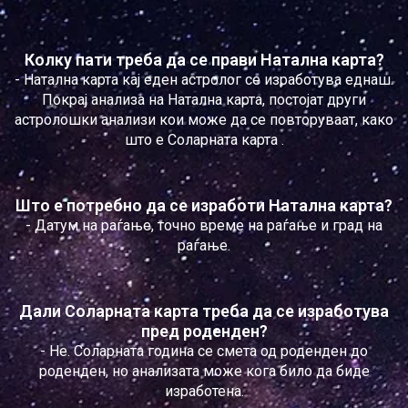
Колку пати треба да се прави Натална карта?
- Натална карта кај еден астролог се изработува еднаш.
Покрај анализа на Натална карта, постојат други
астролошки анализи кои може да се повторуваат, како
што е Соларната карта .
Што е потребно да се изработи Натална карта?
- Датум на раѓање, точно време на раѓање и град на
раѓање.
Дали Соларната карта треба да се изработува
пред роденден?
- Не. Соларната година се смета од роденден до
роденден, но анализата може кога било да биде
изработена.