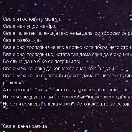
Ова е и господин и мангуп.
Ова е мангуп со манири.
Ова е галантен галамџија (ако не на дела, со зборови се 
Ова е фалбаџија.
Ова е оној господин чие его е полно кога покрај него стои
Ова е оној господин кој истата таа дама сака да е скоцкан
Во случај да не е, ќе се погрижи тој..
Ова е маж кој сака да копнее по онаа која ја љуби.
Ова е маж кој ќе се погрижи секоја дама во неговиот жив
ја гледаат…
А во неговите очи не е ништо друго освен владетел на нег
И не им замерувајте што се способни повеќе жени одедна
Не се ни сомневајте дека можат. Исто како што во секоја
Ова е жена кралица.