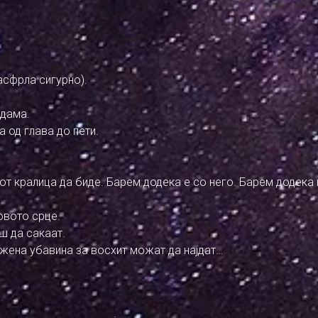
расфрла сигурно).
 дама.
а од глава до пети.
от кралица да биде. Барем додека е со него. Барем додека 
овото срце.
ш да сакаат.
 жена убавина за восхит можат да најдат…