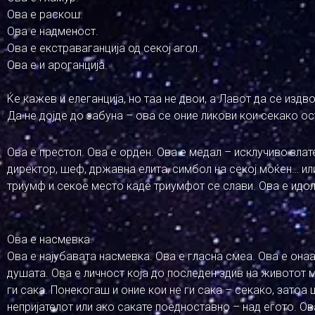
Ова е раскош.
Ова е надменост.
Ова е екстраваганција од секој агол.
Ова е и ароганција.
Ќе кажев и елеганција, но таа не двои, а Лавот да се издв
Да не дојде до забуна – ова се оние ликови кои секако о
Ова е престол. Ова е орден. Ова е медал – исклучиво злате
директор, шеф, државна елита, симбол на секој моќен… или
триумф и секое место каде триумфот се слави. Ова е идо
Ова е насмевка.
Ова е најубавата насмевка. Ова е гласна смеа. Ова е онаа 
душата. Ова е личност која до последен здив на животот му
ги сака. Понекогаш и оние кои не ги сака – секако, затоа 
непријателот или ако сакате поедноставно – над егото. О