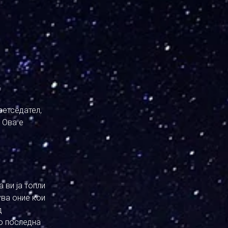
ретседател,
 Ова е
 ви ја топли
ува оние кои
д
ко последна