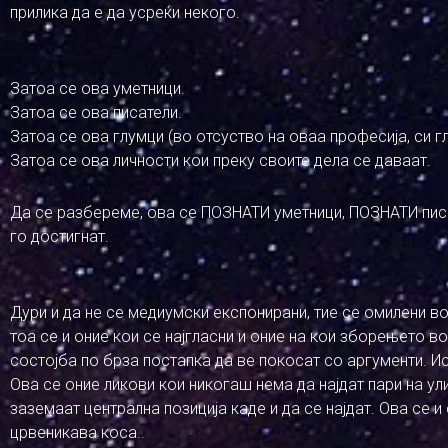
прилика да е да усреќи некого.
Затоа се ова уметници.
Затоа се ова писатели.
Затоа се ова глумци (во отсуство на оваа професија, си г
Затоа се ова личности кои преку своите дела се даваат.
Да се разбереме, ова се ПОЗНАТИ уметници, ПОЗНАТИ писа
го достигнат.
Дури и да не се медиумски експонирани, тие се омилени в
тоа се и оние кои се најгласни и оние на кои зборењето в
состојба по брза постапка да ве покосат со аргументи. Ис
Ова се оние ликови кои никогаш нема да најдат пари на у
заземаат централна позиција каде и да се најдат. Ова се и
црвеникава коса..