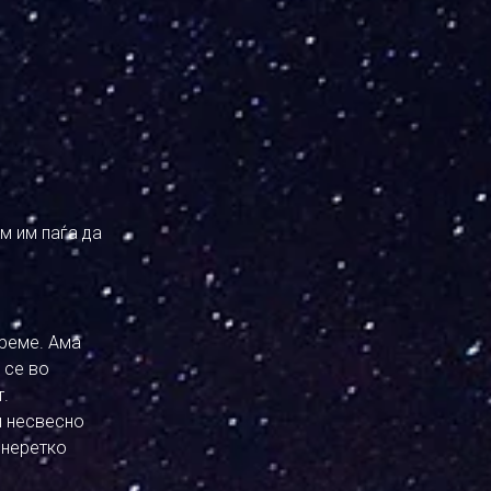
м им паѓа да
време. Ама
 се во
т.
и несвесно
 неретко