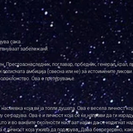
ојува сака…
стануваат забележани.
н. Престолонаследник, поглавар, победник, генерал, крал, п
 потисната амбиција (свесна или не) за истоимените ликови.
лопоклонство. Ова е претерување.
насмевка која ви ја топли душата. Ова е весела личност која
 се радува. Ова е и личност која сѐ ќе направи да ги израд
што и во ваквите околности наоѓаат начин да се издигнат на
ва е личност која ужива да подарува. Дава безрезервно, ка