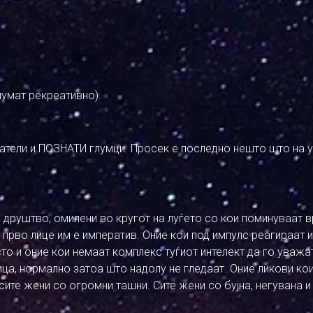
лумат рекреативно).
тели и ПОЗНАТИ глумци. Просек е последно нешто што на у
о друштво, омилени во кругот на луѓето со кои поминуваат 
о прво лице им е императив. Оние кои под импулс реагираат и
то и оние кои немаат комплекс туѓиот интелект да го уважа
лица, нормално затоа што надолу не гледаат. Оние ликови ко
 сите жени со огромни ташни. Сите жени со бујна, негувана и