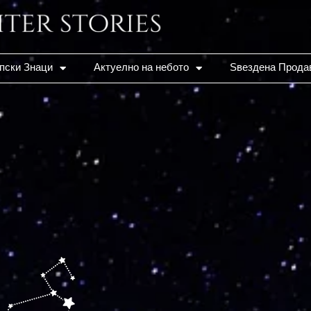
пски Знаци
Актуелно на небото
Ѕвездена Прода