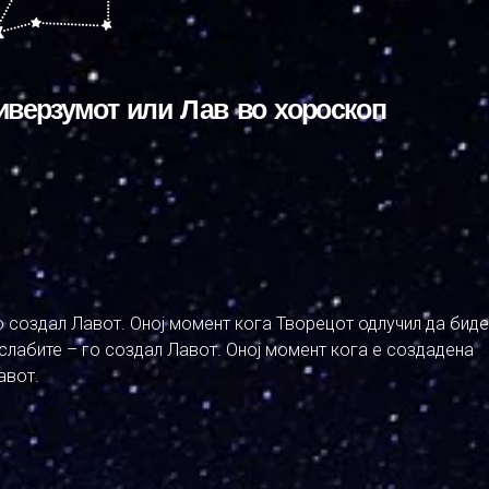
иверзумот или Лав во хороскоп
о создал Лавот. Оној момент кога Творецот одлучил да биде
ослабите – го создал Лавот. Оној момент кога е создадена
авот.