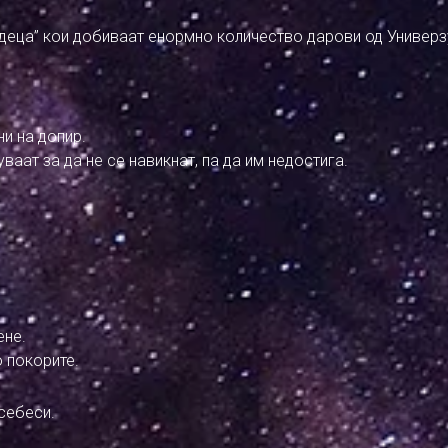
 “деца” кои добиваат енормно количество дарови од Универз
ни на допир.
уваат за да не се навикнат, па да им недостига.
ене.
о покорите.
 себеси.