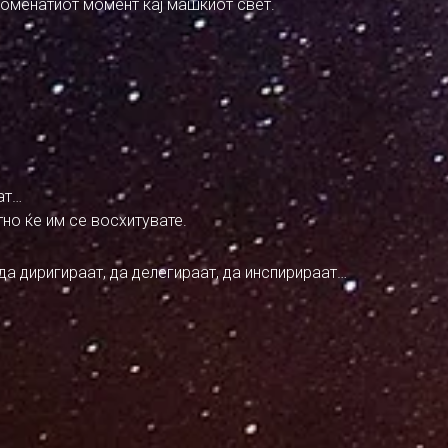
споменатиот момент кај машкиот свет.
дат…
но ќе им се восхитувате.
 да диригираат, да делегираат, да инспирираат…