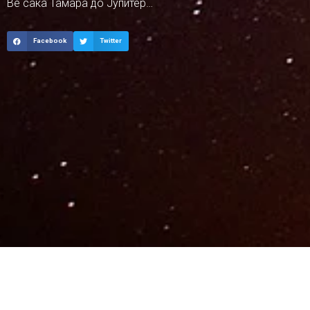
Ве сака Тамара до Јупитер…
Facebook
Twitter