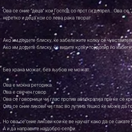
Ова се оние “деца” кои Господ со прст ги допрел… Ова се
неретко и деца кои со лева рака творат.
Ако им дојдете блиску, ќе забележите колку се чувствител
Ако им дојдете блиску, ќе видите колку тој допир го избегн
Без храна можат, без љубов не можат.
Ова е моќна реторика.
Ова е свечен говор.
Ова се говорници чиј глас против автократија прв ќе се кр
Ова се оние ликови чиј глас во лутина тешко ќе може да г
Но ова се оние ликови кои ќе ве научат како да се сакате
А и да направите најдобро селфи.