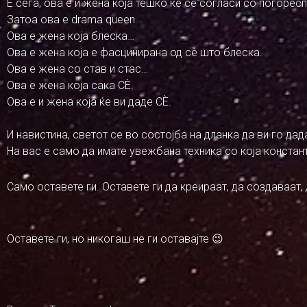
Е сега, ова е и жена која тешко ќе се согласи со погоре
Затоа ова е drama queen.
Ова е жена која блеска…
Ова е жена која е фасцинирана од сѐ што блеска.
Ова е жена со став и стас…
Ова е жена која сака СЀ.
Ова е и жена која ќе ви даде СЀ.
И навистина, светот се во состојба на дланка да ви го да
На вас е само да имате увежбана техника со која констант
Само оставете ги. Оставете ги да креираат, да создаваат,
Оставете ги, но никогаш не ги оставајте 😉