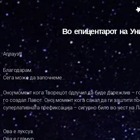
Во епицентарот на Ун
Аплауз!!!
Благодарам.
Сега може да започнеме…
Оној момент кога Творецот одлучил да биде дарежлив – г
го создал Лавот. Оној момент кога сакал да ги заштити п
суперлативната префиксација – сигурно било во чест на Л
Ова е луксуз.
Ова е гламур.