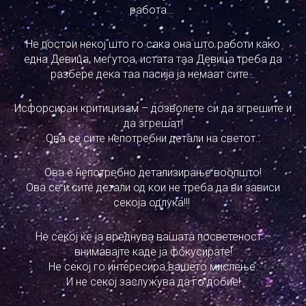
работа…
Не постои некој што го сака она што работи како
една Девица, меѓутоа, истата таа Девица треба да
разбере дека таа пасија ја немаат сите…
Исфорсиран критицизам – дозволете си да згрешите и
да згрешат!
Ова се сите непотребни детали на светот..
Ова е непотребно детализирање воопшто!
Ова се и сите детали од кои не треба да ви зависи
секоја одлука!!!
Не секој ќе ја вреднува вашата посветеност –
внимавајте каде ја фокусирате!
Не секој го интересира вашето мислење.
И не секој заслужува да го добие!