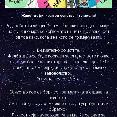
Живот дефиниран од сопствените мисли!
Ред, работа и дисциплина – генетски наследен принцип
на функционирање кој помага и штети, во зависност
од тоа како, кога и на кого се применуваат…
Внимателно со истите.
Желбата да се биде корисен за општеството и оние
кои сте избрале да ви стојат на глава еден ден ќе ви
стане најголем непријател на чувството на лично
задоволство…
Внимателно со истото!
Сочуство кое се бори со прагматичната страна на
животот.
Имагинација која со мислите сака да управува.. или
обратно?!
Личност која наместо за тупаница, ќе се фати за