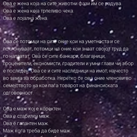
Ова е жена која на сите животни фази им се радува.
Ова е жена која трпеливо чека.
Ова е лојална жена.
Ова се потомци на сите оние кои на уметноста и се
поклонуваат, потомци на оние кои знаат својот труд да
го наплатат. Ова се сите банкари, благајници,
проценители, економисти, градители и умни глави чиј збор
е последен. Ова се и сите наследници на имот, најчесто
во земја за обработка. Неретко се ова оние членови во
семејството на кои паѓа товарот на финансиската
одговорност.
Ова е маж кој е коректен.
Ова е стабилен маж.
Ова е галантен маж.
Маж кога треба да биде маж.