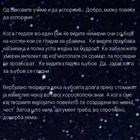
Од Биковите учиме и да успориме… Добро, малку повеќе
да успориме…
Кога гледате во еден Бик ќе видите немирни очи со боја
на костен кои се гладни за убавина… Ќе видите преубава
насмевка и полна уста жедна за мудрост. Ќе забележите
умерен интелект од кој честопати се срамат, па последни
ќе прозборат… Ќе видите глад за љубов. Да. Јадат кога
за љубов се гладни.
Веројатно теоријата дека љубовта доаѓа преку стомакот
ја измислил некој во овој хороскопски знак. А кога сме
кај теориите веројатно повеќето се создадени во нивна
чест. Затоа што нели, аргумент треба, во спротивно,
доверба нема.