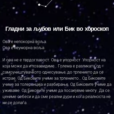
Гладни за љубов или Бик во хороскоп
Ова е непокорна воља.
Ова е неуморна воља.
И ова не е тврдоглавост. Ова е упорност. Упорност на
која може да и позавидиме… Голема е разликата од
самоуништувачкото однесување, до трпението да се
истрае. Од Биковите учиме за трпението… Од Биковите
учиме за толеранција и разбирање. Од Биковите учиме да
уживаме. Од Биковите учиме да посакувме многу. Да се
цениме себеси и да сме реални дури и кога реалноста не
ни се допаѓа.