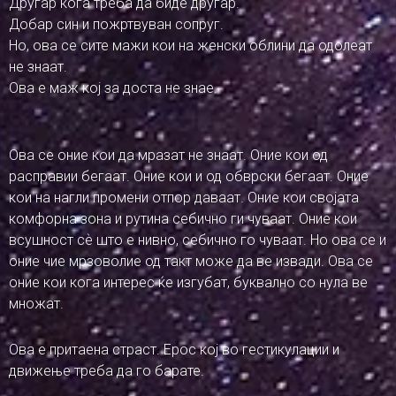
Другар кога треба да биде другар.
Добар син и пожртвуван сопруг.
Но, ова се сите мажи кои на женски облини да одолеат
не знаат.
Ова е маж кој за доста не знае.
Ова се оние кои да мразат не знаат. Оние кои од
расправии бегаат. Оние кои и од обврски бегаат. Оние
кои на нагли промени отпор даваат. Оние кои својата
комфорна зона и рутина себично ги чуваат. Оние кои
всушност сѐ што е нивно, себично го чуваат. Но ова се и
оние чие мрзоволие од такт може да ве извади. Ова се
оние кои кога интерес ќе изгубат, буквално со нула ве
множат.
Ова е притаена страст. Ерос кој во гестикулации и
движење треба да го барате.