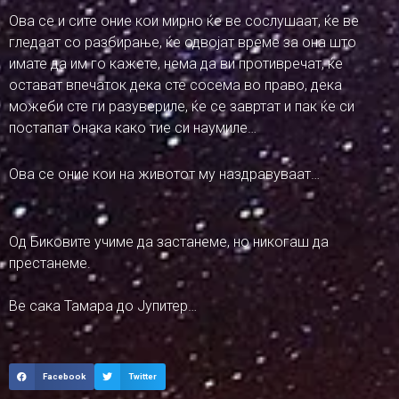
Ова се и сите оние кои мирно ќе ве сослушаат, ќе ве
гледаат со разбирање, ќе одвојат време за она што
имате да им го кажете, нема да ви противречат, ќе
остават впечаток дека сте сосема во право, дека
можеби сте ги разувериле, ќе се завртат и пак ќе си
постапат онака како тие си наумиле…
Ова се оние кои на животот му наздравуваат…
Од Биковите учиме да застанеме, но никогаш да
престанеме.
Ве сака Тамара до Јупитер…
Facebook
Twitter