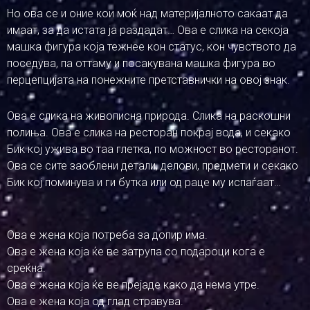
Но ова се и оние кои моќ над материјалното сакаат да
имаат, за да истата ја раздадат… Ова е слика на секоја
машка фигура која тежнее кон статус, кон чувството да
поседува, па оттаму и посакувана машка фигура во
перцепцијата на понежните претставнички на овој знак.
Ова е слика на живописна природа. Слика на раскошни
полиња. Ова е слика на ресторан покрај вода, и секако
Бик кој ужива во таа глетка, по можност во ресторанот.
Ова се сите заоблени детали, делови, предмети и секако
Бик кој поминува и ги бутка или од раце му испаѓаат…
Ова е жена која потреба за допир има.
Ова е жена која ќе ве затрупа со подароци кога е
среќна.
Ова е жена која ќе ве прејаде како да нема утре.
Ова е жена која од глад стравува.