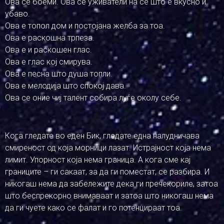
Ова се боеми. Ова се уживатели на сѐ што е вкусно и
убаво.
Ова е топол дом и постојана желба за тоа.
Ова е раскошна трпеза.
Ова е и раскошен глас.
Ова е глас кој смирува.
Ова е песна што душа топли.
Ова е мелодија што спокој дава.
Ова се оние чиј талент собира луѓе околу себе.
Кога гледате во еден Бик, гледате една налудничава
смиреност од која морници лазат. Истрајност која нема
лимит. Упорност која нема граница. А кога сме кај
границите – ги сакаат, за да ги поместат, се разбира. И
никогаш нема да забележите дека ги пречекориле, затоа
што беспрекорно внимаваат и затоа што никогаш нема
да ги чуете како се фалат и го потенцираат тоа.